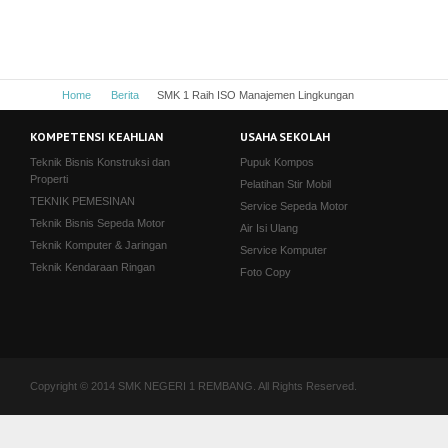
Home
Berita
SMK 1 Raih ISO Manajemen Lingkungan
KOMPETENSI KEAHLIAN
USAHA SEKOLAH
Teknik Bisnis Konstruksi dan
Pupuk Kompos
Properti
Pelatihan Stir Mobil
TEKNIK PEMESINAN
Service Sepeda Motor
Teknik Bisnis Sepeda Motor
Air Isi Ulang
Teknik Komputer & Jaringan
Service Komputer
Teknik Kendaraan Ringan
Foto Copy
Copyright © 2014 SMK NEGERI 1 REMBANG. All Rights Reserved.