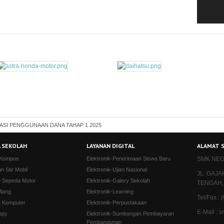
ASI PENGGUNAAN DANA TAHAP 1 2025
 SEKOLAH
LAYANAN DIGITAL
ALAMAT 
 Kompos
Elektronik-Penerimaan Siswa Baru
SMK NEG
an Stir Mobil
Elektronik-Ujian Nasional
JL. GAJ
e Sepeda Motor
Elektronik-Galery Sekolah
TENGAH,
Ulang
Elektronik-Learning
Tel/Fax :
e Komputer
Elektronik-Perpustakaan
E-Mail :
opy
Elektronik-Sumbangan Pembayaran
Pembangunan