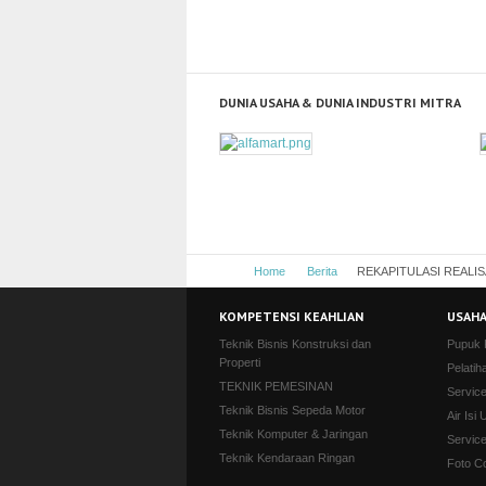
DUNIA USAHA & DUNIA INDUSTRI MITRA
Home
Berita
REKAPITULASI REALIS
KOMPETENSI KEAHLIAN
USAHA
Teknik Bisnis Konstruksi dan
Pupuk
Properti
Pelatih
TEKNIK PEMESINAN
Servic
Teknik Bisnis Sepeda Motor
Air Isi 
Teknik Komputer & Jaringan
Servic
Teknik Kendaraan Ringan
Foto C