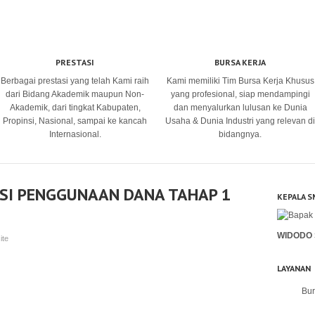
PRESTASI
BURSA KERJA
Berbagai prestasi yang telah Kami raih
Kami memiliki Tim Bursa Kerja Khusus
dari Bidang Akademik maupun Non-
yang profesional, siap mendampingi
Akademik, dari tingkat Kabupaten,
dan menyalurkan lulusan ke Dunia
Propinsi, Nasional, sampai ke kancah
Usaha & Dunia Industri yang relevan di
Internasional.
bidangnya.
ASI PENGGUNAAN DANA TAHAP 1
KEPALA S
WIDODO 
ite
LAYANAN
Bur