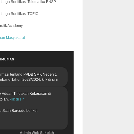
baga Sertifikasi Telematika BNSP
baga Sertifikasi TOEIC
rotik Academy
uan Masyakarat
UMUMAN
ormasi tentang PPDB
SMK Negeri 1
mbang Tahun 2023/2024,
klik di sini
k Aduan Tindakan Kekerasan di
kolah,
klik di sini
u Scan Barcode berikut
Admin Web Sekolah