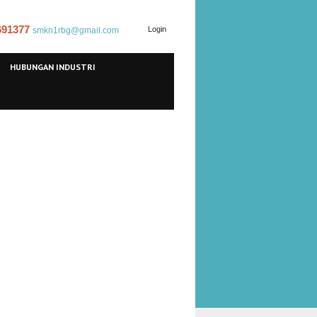
 691377
Login
smkn1rbg@gmail.com
HUBUNGAN INDUSTRI