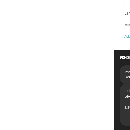
Lem
Lem
Mik
Ad
PENG
Inf
Re
Lin
Se
ata