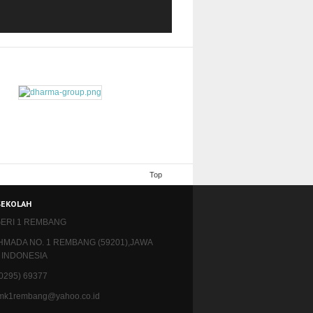
Top
SEKOLAH
ERI 1 REMBANG
AHMADA NO. 1 REMBANG (59201),JAWA
 INDONESIA
 (0295) 69377
 smk1rembang@yahoo.co.id