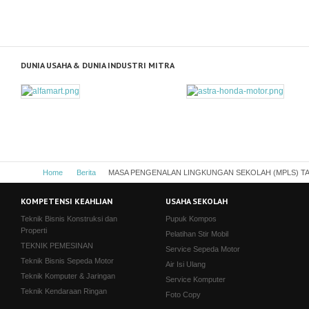
DUNIA USAHA & DUNIA INDUSTRI MITRA
Home
Berita
MASA PENGENALAN LINGKUNGAN SEKOLAH (MPLS) TA
KOMPETENSI KEAHLIAN
USAHA SEKOLAH
Teknik Bisnis Konstruksi dan
Pupuk Kompos
Properti
Pelatihan Stir Mobil
TEKNIK PEMESINAN
Service Sepeda Motor
Teknik Bisnis Sepeda Motor
Air Isi Ulang
Teknik Komputer & Jaringan
Service Komputer
Teknik Kendaraan Ringan
Foto Copy