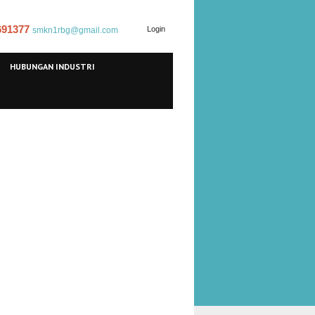
 691377
Login
smkn1rbg@gmail.com
HUBUNGAN INDUSTRI