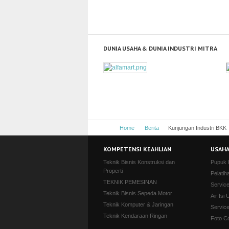
DUNIA USAHA & DUNIA INDUSTRI MITRA
Home
Berita
Kunjungan Industri BKK
KOMPETENSI KEAHLIAN
USAHA
Teknik Bisnis Konstruksi dan
Pupuk
Properti
Pelatih
TEKNIK PEMESINAN
Servic
Teknik Bisnis Sepeda Motor
Air Isi 
Teknik Komputer & Jaringan
Servic
Teknik Kendaraan Ringan
Foto C