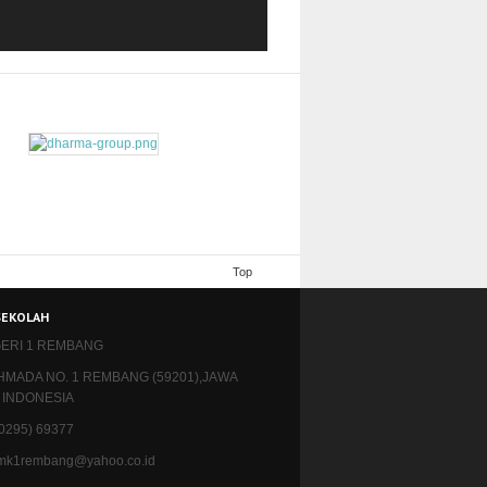
Top
SEKOLAH
ERI 1 REMBANG
AHMADA NO. 1 REMBANG (59201),JAWA
 INDONESIA
 (0295) 69377
 smk1rembang@yahoo.co.id