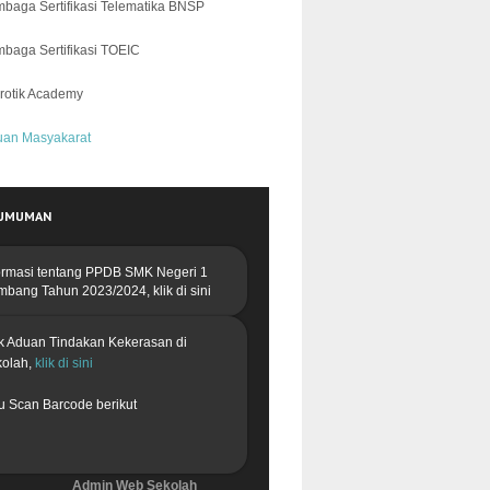
baga Sertifikasi Telematika BNSP
baga Sertifikasi TOEIC
rotik Academy
uan Masyakarat
UMUMAN
ormasi tentang PPDB
SMK Negeri 1
mbang Tahun 2023/2024,
klik di sini
k Aduan Tindakan Kekerasan di
kolah,
klik di sini
u Scan Barcode berikut
Admin Web Sekolah