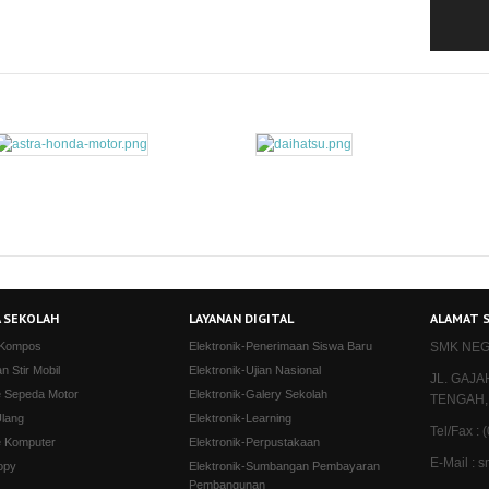
 SEKOLAH
LAYANAN DIGITAL
ALAMAT 
 Kompos
Elektronik-Penerimaan Siswa Baru
SMK NEG
an Stir Mobil
Elektronik-Ujian Nasional
JL. GAJ
e Sepeda Motor
Elektronik-Galery Sekolah
TENGAH,
Ulang
Elektronik-Learning
Tel/Fax :
e Komputer
Elektronik-Perpustakaan
E-Mail :
opy
Elektronik-Sumbangan Pembayaran
Pembangunan