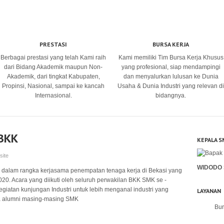
PRESTASI
BURSA KERJA
Berbagai prestasi yang telah Kami raih
Kami memiliki Tim Bursa Kerja Khusus
dari Bidang Akademik maupun Non-
yang profesional, siap mendampingi
Akademik, dari tingkat Kabupaten,
dan menyalurkan lulusan ke Dunia
Propinsi, Nasional, sampai ke kancah
Usaha & Dunia Industri yang relevan di
Internasional.
bidangnya.
BKK
KEPALA S
site
WIDODO 
 dalam rangka kerjasama penempatan tenaga kerja di Bekasi yang
020. Acara yang diikuti oleh seluruh perwakilan BKK SMK se -
iatan kunjungan Industri untuk lebih menganal industri yang
LAYANAN
ja alumni masing-masing SMK
Bur