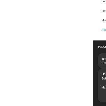
Lem
Lem
Mik
Ad
PENG
Inf
Re
Lin
Se
ata