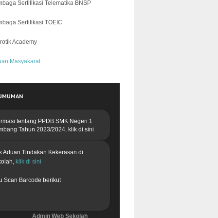
baga Sertifikasi Telematika BNSP
baga Sertifikasi TOEIC
rotik Academy
uan Masyakarat
UMUMAN
ormasi tentang PPDB
SMK Negeri 1
mbang Tahun 2023/2024,
klik di sini
k Aduan Tindakan Kekerasan di
kolah,
klik di sini
u Scan Barcode berikut
Admin Web Sekolah