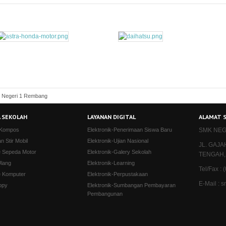
 Negeri 1 Rembang
 SEKOLAH
LAYANAN DIGITAL
ALAMAT 
 Kompos
Elektronik-Penerimaan Siswa Baru
SMK NEG
an Stir Mobil
Elektronik-Ujian Nasional
JL. GAJ
e Sepeda Motor
Elektronik-Galery Sekolah
TENGAH,
Ulang
Elektronik-Learning
Tel/Fax :
e Komputer
Elektronik-Perpustakaan
E-Mail :
opy
Elektronik-Sumbangan Pembayaran
Pembangunan