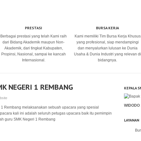
PRESTASI
BURSA KERJA
Berbagai prestasi yang telah Kami raih
Kami memiliki Tim Bursa Kerja Khusus
dari Bidang Akademik maupun Non-
yang profesional, siap mendampingi
Akademik, dari tingkat Kabupaten,
dan menyalurkan lulusan ke Dunia
Propinsi, Nasional, sampai ke kancah
Usaha & Dunia Industri yang relevan di
Internasional.
bidangnya.
MK NEGERI 1 REMBANG
KEPALA S
bsite
WIDODO 
i 1 Rembang melaksanakan sebuah upacara yang spesial
pacara kali ini adalah seluruh petugas upacara baik itu pemimpin
alah guru SMK Negeri 1 Rembang
LAYANAN
Bur