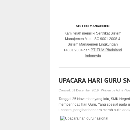
SISTEM MANAJEMEN
Kami telah memiliki Sertifikat Sistem
Manajemen Mutu ISO 9001:2008 &
Sistem Manajemen Lingkungan
PT TUV Rheinland
14001:2004 dari
Indonesia
UPACARA HARI GURU S
Created:
01 December 2019
Written by
Admin We
Tanggal 25 November yang lalu, SMK Neger
memperingati hari Guru. Yang spesial pada u
upacara, pengibar bendera merah putih ad