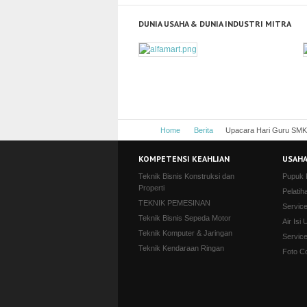
DUNIA USAHA & DUNIA INDUSTRI MITRA
Home
Berita
Upacara Hari Guru SMK
KOMPETENSI KEAHLIAN
USAHA
Teknik Bisnis Konstruksi dan
Pupuk
Properti
Pelatih
TEKNIK PEMESINAN
Servic
Teknik Bisnis Sepeda Motor
Air Isi 
Teknik Komputer & Jaringan
Servic
Teknik Kendaraan Ringan
Foto C