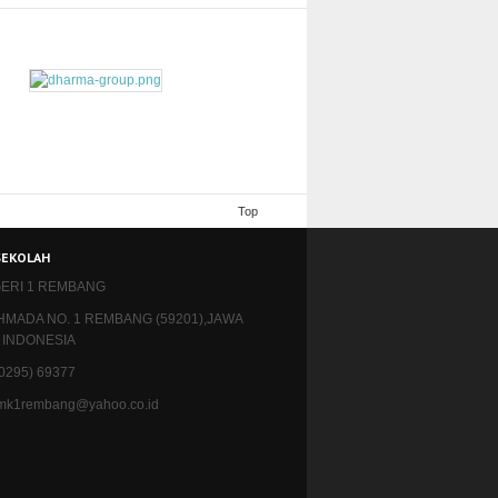
Top
SEKOLAH
ERI 1 REMBANG
AHMADA NO. 1 REMBANG (59201),JAWA
 INDONESIA
 (0295) 69377
 smk1rembang@yahoo.co.id