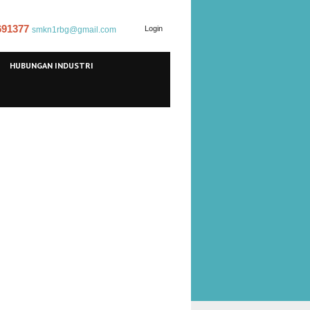
 691377
Login
smkn1rbg@gmail.com
HUBUNGAN INDUSTRI