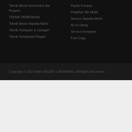
Teknik Bisnis Konstruksi dan
Pupuk Kompos
Properti
Pelatihan Stir Mobil
TEKNIK PEMESINAN
Service Sepeda Motor
Teknik Bisnis Sepeda Motor
Air Isi Ulang
Teknik Komputer & Jaringan
Service Komputer
Teknik Kendaraan Ringan
Foto Copy
Copyright © 2014 SMK NEGERI 1 REMBANG. All Rights Reserved.