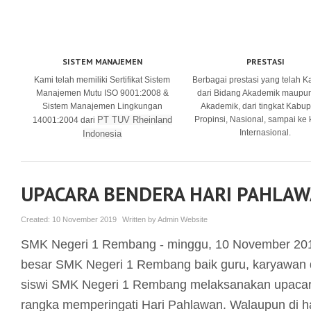
SISTEM MANAJEMEN
PRESTASI
Kami telah memiliki Sertifikat Sistem
Berbagai prestasi yang telah K
Manajemen Mutu ISO 9001:2008 &
dari Bidang Akademik maupu
Sistem Manajemen Lingkungan
Akademik, dari tingkat Kabup
PT TUV Rheinland
Propinsi, Nasional, sampai ke
14001:2004 dari
Internasional.
Indonesia
UPACARA BENDERA HARI PAHLA
Created:
10 November 2019
Written by
Admin Website
SMK Negeri 1 Rembang - minggu, 10 November 2019
besar SMK Negeri 1 Rembang baik guru, karyawan 
siswi SMK Negeri 1 Rembang melaksanakan upaca
rangka memperingati Hari Pahlawan. Walaupun di ha