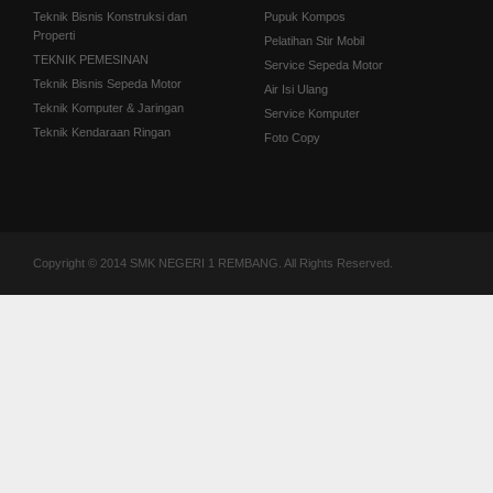
Teknik Bisnis Konstruksi dan
Pupuk Kompos
Properti
Pelatihan Stir Mobil
TEKNIK PEMESINAN
Service Sepeda Motor
Teknik Bisnis Sepeda Motor
Air Isi Ulang
Teknik Komputer & Jaringan
Service Komputer
Teknik Kendaraan Ringan
Foto Copy
Copyright © 2014 SMK NEGERI 1 REMBANG. All Rights Reserved.