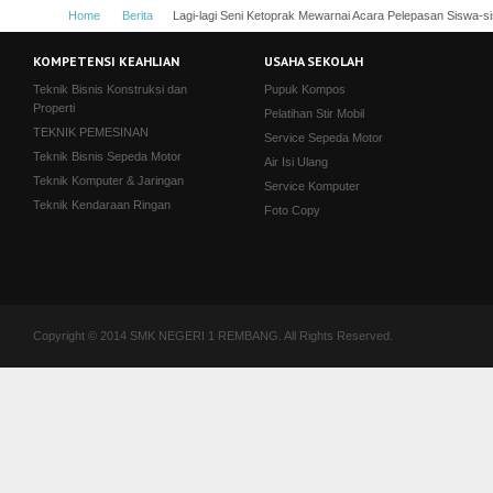
Home
Berita
Lagi-lagi Seni Ketoprak Mewarnai Acara Pelepasan Siswa-
Kabupaten Rembang
KOMPETENSI KEAHLIAN
USAHA SEKOLAH
Teknik Bisnis Konstruksi dan
Pupuk Kompos
Properti
Pelatihan Stir Mobil
TEKNIK PEMESINAN
Service Sepeda Motor
Teknik Bisnis Sepeda Motor
Air Isi Ulang
Teknik Komputer & Jaringan
Service Komputer
Teknik Kendaraan Ringan
Foto Copy
Copyright © 2014 SMK NEGERI 1 REMBANG. All Rights Reserved.