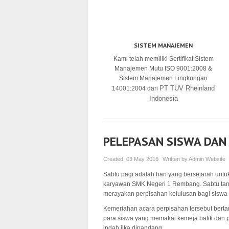
SISTEM MANAJEMEN
Kami telah memiliki Sertifikat Sistem
Manajemen Mutu ISO 9001:2008 &
Sistem Manajemen Lingkungan
PT TUV Rheinland
14001:2004 dari
Indonesia
PELEPASAN SISWA DAN
Created:
03 May 2016
Written by
Admin Website
Sabtu pagi adalah hari yang bersejarah unt
karyawan SMK Negeri 1 Rembang. Sabtu tang
merayakan perpisahan kelulusan bagi siswa
Kemeriahan acara perpisahan tersebut berta
para siswa yang memakai kemeja batik dan p
indah jika dipandang.