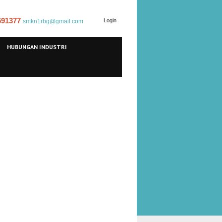
 691377
Login
smkn1rbg@gmail.com
HUBUNGAN INDUSTRI