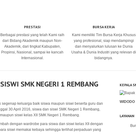
PRESTASI
BURSA KERJA
Berbagai prestasi yang telah Kami raih
Kami memiliki Tim Bursa Kerja Khusus
dari Bidang Akademik maupun Non-
yang profesional, siap mendampingi
Akademik, dari tingkat Kabupaten,
dan menyalurkan lulusan ke Dunia
Propinsi, Nasional, sampai ke kancah
Usaha & Dunia Industri yang relevan di
Internasional.
bidangnya.
 SISWI SMK NEGERI 1 REMBANG
KEPALA S
WIDODO 
uk segenap keluarga baik siswa maupun siswi beserta guru dan
gal 30 April 2016, siswa dan siswi SMK Negeri 1 Rembang,
 maupun siswi kelas XII SMK Negeri 1 Rembang.
LAYANAN
mbah dengan wardrobe para siswa dan siswi kelas XII dengan
Bur
ara siswi memakai kebaya sehingga terlihat perpaduan yang