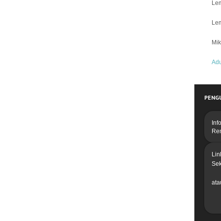
Lem
Lem
Mik
Ad
PENG
Inf
Re
Lin
Se
ata