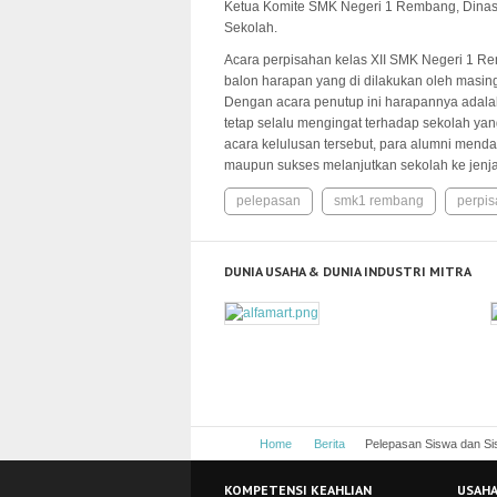
Ketua Komite SMK Negeri 1 Rembang, Dinas
Sekolah.
Acara perpisahan kelas XII SMK Negeri 1 R
balon harapan yang di dilakukan oleh masin
Dengan acara penutup ini harapannya adala
tetap selalu mengingat terhadap sekolah ya
acara kelulusan tersebut, para alumni men
maupun sukses melanjutkan sekolah ke jenjan
pelepasan
smk1 rembang
perpi
DUNIA USAHA & DUNIA INDUSTRI MITRA
Home
Berita
Pelepasan Siswa dan Si
KOMPETENSI KEAHLIAN
USAHA