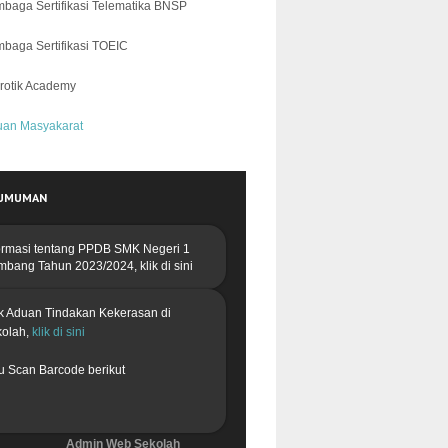
baga Sertifikasi Telematika BNSP
baga Sertifikasi TOEIC
rotik Academy
uan Masyakarat
UMUMAN
ormasi tentang PPDB
SMK Negeri 1
mbang Tahun 2023/2024,
klik di sini
k Aduan Tindakan Kekerasan di
kolah,
klik di sini
u Scan Barcode berikut
Admin Web Sekolah