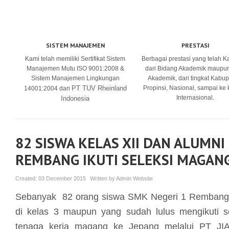
SISTEM MANAJEMEN
PRESTASI
Kami telah memiliki Sertifikat Sistem
Berbagai prestasi yang telah K
Manajemen Mutu ISO 9001:2008 &
dari Bidang Akademik maupu
Sistem Manajemen Lingkungan
Akademik, dari tingkat Kabup
PT TUV Rheinland
Propinsi, Nasional, sampai ke
14001:2004 dari
Internasional.
Indonesia
82 SISWA KELAS XII DAN ALUMNI
REMBANG IKUTI SELEKSI MAGANG
Created:
03 December 2015
Written by
Admin Website
Sebanyak 82 orang siswa SMK Negeri 1 Rembang 
di kelas 3 maupun yang sudah lulus mengikuti se
tenaga kerja magang ke Jepang melalui PT JI