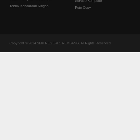
Service Komputer
Teknik Kendaraan Ringan
Foto Copy
Copyright © 2014 SMK NEGERI 1 REMBANG. All Rights Reserved.