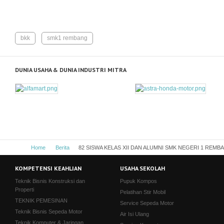
bkk
smk1 rembang
DUNIA USAHA & DUNIA INDUSTRI MITRA
Home
Berita
82 SISWA KELAS XII DAN ALUMNI SMK NEGERI 1 REMB
KOMPETENSI KEAHLIAN
USAHA SEKOLAH
Teknik Bisnis Konstruksi dan
Pupuk Kompos
Properti
Pelatihan Stir Mobil
TEKNIK PEMESINAN
Service Sepeda Motor
Teknik Bisnis Sepeda Motor
Air Isi Ulang
Teknik Komputer & Jaringan