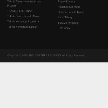
Teknik Bisnis Konstruksi dan
Pupuk Kompos
Properti
Pelatihan Stir Mobil
TEKNIK PEMESINAN
Service Sepeda Motor
Teknik Bisnis Sepeda Motor
Air Isi Ulang
Teknik Komputer & Jaringan
Service Komputer
Teknik Kendaraan Ringan
Foto Copy
Copyright © 2014 SMK NEGERI 1 REMBANG. All Rights Reserved.