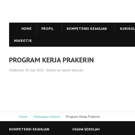
HOME
PROFIL
KOMPETENSI KEAHLIAN
KURIKU
MIKROTIK
PROGRAM KERJA PRAKERIN
Published:
28 July 2015
Written by
Admin Website
Home
Hubungan Industri
Program Kerja Prakerin
KOMPETENSI KEAHLIAN
USAHA SEKOLAH