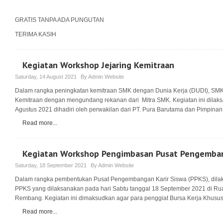
GRATIS TANPA ADA PUNGUTAN
TERIMA KASIH
Kegiatan Workshop Jejaring Kemitraan
Saturday, 14 August 2021
By
Admin Website
Dalam rangka peningkatan kemitraan SMK dengan Dunia Kerja (DUDI), SM
Kemitraan dengan mengundang rekanan dari Mitra SMK. Kegiatan ini dilaks
Agustus 2021 dihadiri oleh perwakilan dari PT. Pura Barutama dan Pimpinan
menjadi Mitra SMK dalam pelaksanaan kegiatan Praktik Kerja Industri (Praker
Read more...
Kegiatan Workshop Pengimbasan Pusat Pengemban
Saturday, 18 September 2021
By
Admin Website
Dalam rangka pembentukan Pusat Pengembangan Karir Siswa (PPKS), dil
PPKS yang dilaksanakan pada hari Sabtu tanggal 18 September 2021 di R
Rembang. Kegiatan ini dimaksudkan agar para penggiat Bursa Kerja Khusus 
bidang penyaluran alumni SMK bisa menambahkan kegiatan layanan untuk l
Read more...
menghadapi persaingan di dunia kerja sesuai kompetensinya masing-masin