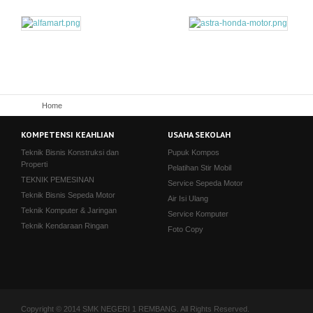
Home
KOMPETENSI KEAHLIAN
USAHA SEKOLAH
Teknik Bisnis Konstruksi dan
Pupuk Kompos
Properti
Pelatihan Stir Mobil
TEKNIK PEMESINAN
Service Sepeda Motor
Teknik Bisnis Sepeda Motor
Air Isi Ulang
Teknik Komputer & Jaringan
Service Komputer
Teknik Kendaraan Ringan
Foto Copy
Copyright © 2014 SMK NEGERI 1 REMBANG. All Rights Reserved.