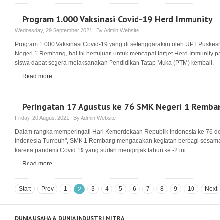
ketua BKK dari bebrapa SMK Negeri dan Swasta, juga menghadirkan nara su
Kemitraan dan Direktorat Jenderal Pendidikan Vokasi, Kemdikbud besert
Program 1.000 Vaksinasi Covid-19 Herd Immunity
Wednesday, 29 September 2021
By
Admin Website
Program 1.000 Vaksinasi Covid-19 yang di selenggarakan oleh UPT Pusk
Negeri 1 Rembang, hal ini bertujuan untuk mencapai target Herd Immunity p
siswa dapat segera melaksanakan Pendidikan Tatap Muka (PTM) kembali.
Read more...
Peringatan 17 Agustus ke 76 SMK Negeri 1 Remba
Friday, 20 August 2021
By
Admin Website
Dalam rangka memperingati Hari Kemerdekaan Republik Indonesia ke 76 d
Indonesia Tumbuh", SMK 1 Rembang mengadakan kegiatan berbagi sesama 
karena pandemi Covid 19 yang sudah menginjak tahun ke -2 ini.
Read more...
Start
Prev
1
3
4
5
6
7
8
9
10
Next
2
DUNIA USAHA & DUNIA INDUSTRI MITRA