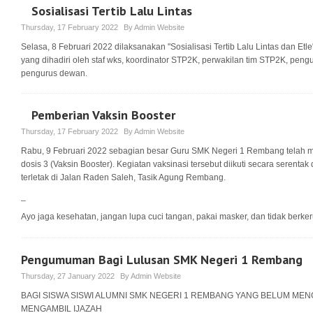
Sosialisasi Tertib Lalu Lintas
Thursday, 17 February 2022
By
Admin Website
Selasa, 8 Februari 2022 dilaksanakan "Sosialisasi Tertib Lalu Lintas dan Etl
yang dihadiri oleh staf wks, koordinator STP2K, perwakilan tim STP2K, peng
pengurus dewan.
Pemberian Vaksin Booster
Thursday, 17 February 2022
By
Admin Website
Rabu, 9 Februari 2022 sebagian besar Guru SMK Negeri 1 Rembang telah 
dosis 3 (Vaksin Booster). Kegiatan vaksinasi tersebut diikuti secara seren
terletak di Jalan Raden Saleh, Tasik Agung Rembang.
_
Ayo jaga kesehatan, jangan lupa cuci tangan, pakai masker, dan tidak berke
Pengumuman Bagi Lulusan SMK Negeri 1 Rembang
Thursday, 27 January 2022
By
Admin Website
BAGI SISWA SISWI ALUMNI SMK NEGERI 1 REMBANG YANG BELUM MEN
MENGAMBIL IJAZAH