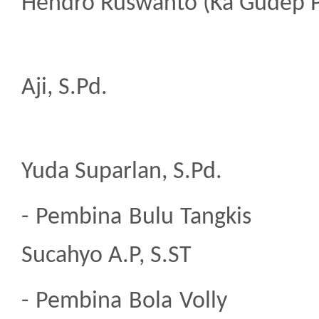
Hendro Ruswanto (Ka Gudep P
4. 
Aji, S.Pd.
5. 
Yuda Suparlan, S.Pd.
- Pembina Bu
Sucahyo A.P, S.ST
- Pembina B