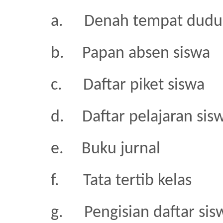
a.
Denah tempat dudu
b.
Papan absen siswa
c.
Daftar piket siswa
d.
Daftar pelajaran sis
e.
Buku jurnal
f.
Tata tertib kelas
g.
Pengisian daftar sis