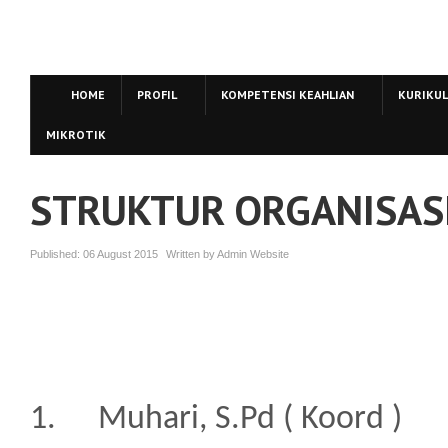
HOME
PROFIL
KOMPETENSI KEAHLIAN
KURIKU
MIKROTIK
STRUKTUR ORGANISAS
Published:
06 August 2015
Written by
Admin Website
1.
Muhari, S.Pd ( Koord )