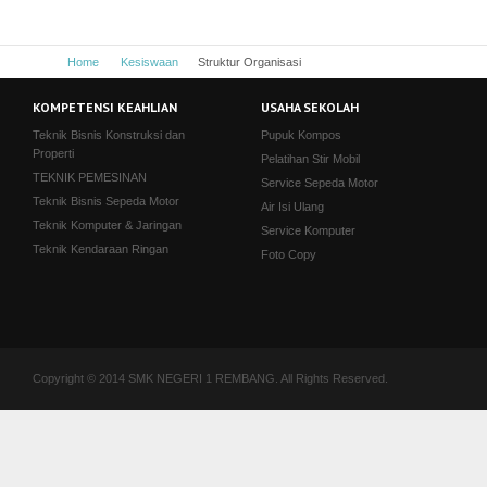
Home
Kesiswaan
Struktur Organisasi
KOMPETENSI KEAHLIAN
USAHA SEKOLAH
Teknik Bisnis Konstruksi dan
Pupuk Kompos
Properti
Pelatihan Stir Mobil
TEKNIK PEMESINAN
Service Sepeda Motor
Teknik Bisnis Sepeda Motor
Air Isi Ulang
Teknik Komputer & Jaringan
Service Komputer
Teknik Kendaraan Ringan
Foto Copy
Copyright © 2014 SMK NEGERI 1 REMBANG. All Rights Reserved.